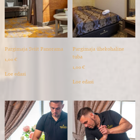
Pargimaja Sviit Panorama
Pargimaja ühekohaline
tuba
1,00
€
1,00
€
Loe edasi
Loe edasi