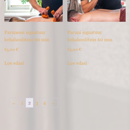
Parunessi signatuur
Paruni signatuur
kehahoolitsus 60 min
kehahoolitsus 60 min
65,00
€
65,00
€
Loe edasi
Loe edasi
←
1
2
3
4
→