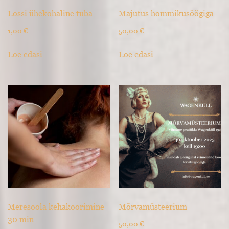
Lossi ühekohaline tuba
Majutus hommikusöögiga
1,00
€
50,00
€
Loe edasi
Loe edasi
Meresoola kehakoorimine
Mõrvamüsteerium
30 min
50,00
€