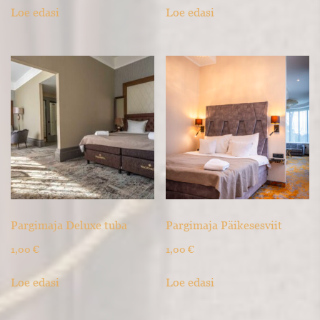
Loe edasi
Loe edasi
Pargimaja Deluxe tuba
Pargimaja Päikesesviit
1,00
€
1,00
€
Loe edasi
Loe edasi