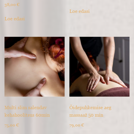
38,00
€
Loe edasi
Loe edasi
Multi slim salendav
Õidepuhkemise aeg
kehahoolitsus 60min
massaaž 50 min
75,00
€
79,00
€