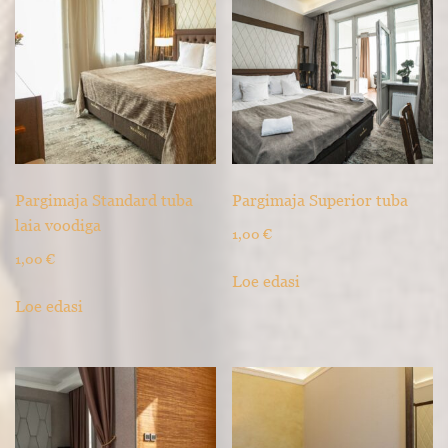
Pargimaja Standard tuba
Pargimaja Superior tuba
laia voodiga
1,00
€
1,00
€
Loe edasi
Loe edasi