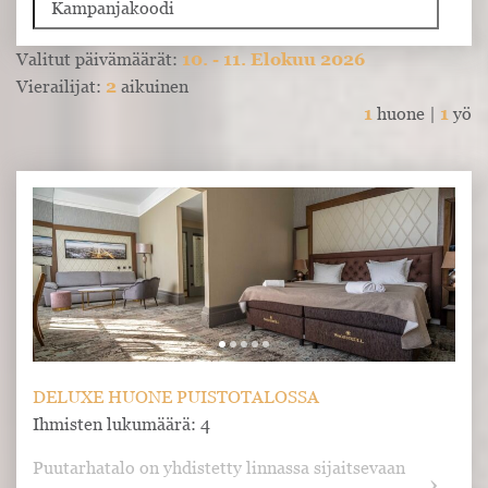
Valitut päivämäärät:
10. - 11. Elokuu 2026
Vierailijat:
2
aikuinen
1
huone |
1
yö
DELUXE HUONE PUISTOTALOSSA
Ihmisten lukumäärä: 4
Puutarhatalo on yhdistetty linnassa sijaitsevaan 