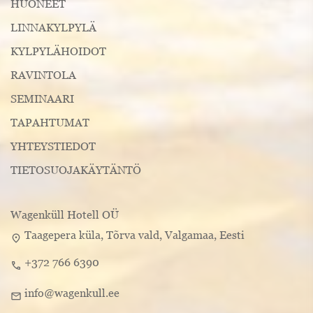
HUONEET
LINNAKYLPYLÄ
KYLPYLÄHOIDOT
RAVINTOLA
SEMINAARI
TAPAHTUMAT
YHTEYSTIEDOT
TIETOSUOJAKÄYTÄNTÖ
Wagenküll Hotell OÜ
Taagepera küla, Tõrva vald, Valgamaa, Eesti
location_on
+372 766 6390
call
info@wagenkull.ee
mail