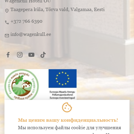
Wagenküll Hotell OÜ
Taagepera küla, Tõrva vald, Valgamaa, Eesti
location_on
+372 766 6390
call
info@wagenkull.ee
mail
cookie
Мы ценим вашу конфиденциальность!
Мы используем файлы cookie для улучшения