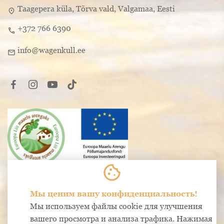
юбилеев, проведения торжественных встреч и 
Taagepera küla, Tõrva vald, Valgamaa, Eesti
location_on
особых мероприятий. Это идеальный выбор 
+372 766 6390
для тех, кто ищет нечто большее, чем просто 
call
место для ночлега.

info@wagenkull.ee
mail
Водяная мельница и замок не соединены 
между собой. Водяная мельница находится 
рядом с главными воротами Wagenküll 
(Находится в 200 м от замка).
cookie
Мы ценим вашу конфиденциальность!
Мы используем файлы cookie для улучшения
вашего просмотра и анализа трафика. Нажимая