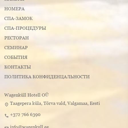
НОМЕРА
СПА-ЗАМОК
СПА-ПРОЦЕДУРЫ
РЕСТОРАН
СЕМИНАР
СОБЫТИЯ
КОНТАКТЫ
ПОЛИТИКА КОНФИДЕНЦАЛЬНОСТИ
Wagenküll Hotell OÜ
Taagepera küla, Tõrva vald, Valgamaa, Eesti
location_on
+372 766 6390
call
info@wagenkull.ee