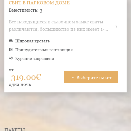
СВИТ В ПАРКОВОМ ДОМЕ
Вместимость: 3
Все находящиеся в сказочном замке свиты 
различаются, большинство из них имеет 1-
местную ванну в стиле ретро и открытую 
bed
Широкая кровать
ванную комнату.
hvac
Принудительная вентиляция
smoke_free
Курение запрещено
Животные не разрешены
wifi
Бесплатный wi-fi
от
319.00€
photo_size_select_small
Размер 52 m²
Tуалетные принадлежности
keyboard_arrow_down
Выберите пакет
одна ночь
liquor
Мини-бар
bathtub
Ванна
Халаты
Тапочки
Фен
tv
Tелевидение
ПАКЕТЫ